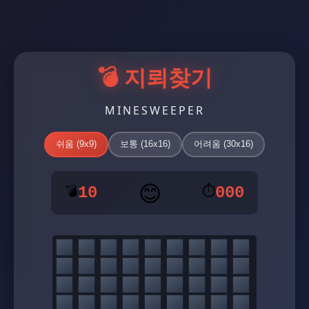
💣 지뢰찾기
MINESWEEPER
쉬움 (9x9)
보통 (16x16)
어려움 (30x16)
😊
💣
⏱️
10
000